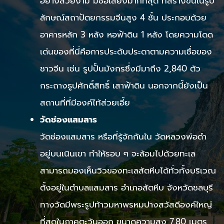
อย่างสวยงาม มีชื่อเสียงมากที่สุด ที่สร้างขึ้นในรูป
ลักษณ์สถาปัตยกรรมจีนสูง 4 ชั้น ประกอบด้วย
อาคารหลัก 3 หลัง หอฟ้าดิน 1 หลัง โดยความโดด
เด่นของที่นี่คือการประดับประดาตามความเชื่อของ
ชาวจีน เช่น รูปปั้นมังกรซึ่งมีมาถึง 2,840 ตัว
กระถางธูปศักดิ์สิทธิ์ เสาฟ้าดิน นอกจากนี้ยังเป็น
สถานที่ที่มีองค์ไท้ส่วยเอี้ย
วัดช่องแสมสาร
วัดช่องแสมสาร หรือที่รู้จักกันใน วัดหลวงพ่อดำ
อยู่บนเนินเขา ทำให้รอบ ๆ จะล้อมไปด้วยทะเล
สามารถมองเห็นวิวของทะเลสัตหีบได้ทั่วทั้งบริเวณ
ตั้งอยู่ในตำบลแสมสาร อำเภอสัตหีบ จังหวัดชลบุรี
ทางวัดมีพระรูปท้าวมหาพรหมปางสวัสดีองค์ใหญ่
ที่สุดในภาคตะวันออก ขนาดความสูง 7.80 เมตร