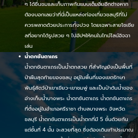
ๆ ได้ชื่นชมและเก็บภาพกันแบบเต็มอิ่มอีกต่างหาก
ต้องบอกเลยว่าที่นี่เป็นแหล่งท่องเที่ยวชลบุรีที่ไม่
ควรพลาดด้วยประการทั้งปวง โดยเฉพาะสายโซเชีย
ลที่อยากได้รูปสวย ๆ ไปอัปฯให้คนในไทม์ไลน์อิจฉา
เล่น
น้ำตกชันตาเถร
น้ำตกชันตาเถรเป็นน้ำตกสวย ที่สำคัญยังเป็นพื้นที่
ป่าผืนสุดท้ายของชลบุ อยู่ในพื้นที่ของเขตรักษา
พันธุ์สัตว์ป่าเขาเขียว-เขาชมพู่ และเป็นป่าต้นน้ำของ
อ่างเก็บน้ำบางพระ น้ำตกชันตาเถร น้ำตกชันตาเถร
ที่ตั้งอยู่ในอำเภอศรีราชา ตำบลบางพระ จังหวัด
ชลบุรี น้ำตกชันตาเถรเป็นน้ำตกที่มี 5 ชั้นด้วยกัน
แต่ชั้นที่ 4 นั้น จะสวยที่สุด ซึ่งต้องเดินเท้าประมาณ