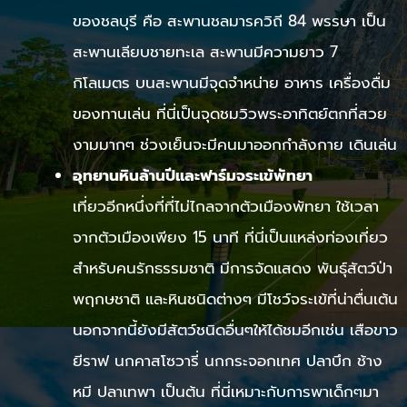
ของชลบุรี คือ สะพานชลมารควิถี 84 พรรษา เป็น
สะพานเลียบชายทะเล สะพานมีความยาว 7
กิโลเมตร บนสะพานมีจุดจำหน่าย อาหาร เครื่องดื่ม
ของทานเล่น ที่นี่เป็นจุดชมวิวพระอาทิตย์ตกที่สวย
งามมากๆ ช่วงเย็นจะมีคนมาออกกำลังกาย เดินเล่น
อุทยานหินล้านปีและฟาร์มจระเข้พัทยา
เที่ยวอีกหนึ่งที่ที่ไม่ไกลจากตัวเมืองพัทยา ใช้เวลา
จากตัวเมืองเพียง 15 นาที ที่นี่เป็นแหล่งท่องเที่ยว
สำหรับคนรักธรรมชาติ มีการจัดแสดง พันธุ์สัตว์ป่า
พฤกษชาติ และหินชนิดต่างๆ มีโชว์จระเข้ที่น่าตื่นเต้น
นอกจากนี้ยังมีสัตว์ชนิดอื่นๆให้ได้ชมอีกเช่น เสือขาว
ยีราฟ นกคาสโซวารี่ นกกระจอกเทศ ปลาบึก ช้าง
หมี ปลาเทพา เป็นต้น ที่นี่เหมาะกับการพาเด็กๆมา