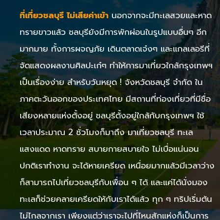
ที่เที่ยวชลบุรี ไม่เสียค่าเข้า
นอกจากจะมีทะเลสวยและหาด
ทรายขาวแล้ว ชลบุรียังมีการพักผ่อนในรูปแบบอื่นๆ อีก
มากมาย ทั้งการผจญภัย เดินตลาดเจ๋งๆ และแกลเลอรีที่
จัดแสดงผลงานศิลปะเก๋ๆ ทำให้การมาเที่ยวใกล้กรุงเทพฯ
เป็นเรื่องง่าย สำหรับวันหยุด ! จังหวัดชลบุรี จำกัด ใน
ภาคตะวันออกของประเทศไทย มีสถานที่ท่องเที่ยวที่มีชื่อ
เสียงหลายแห่งตั้งอยู่ ชลบุรีตั้งอยู่ใกล้กับกรุงเทพฯ ใช้
เวลาประมาณ 2 ชั่วโมงก็มาถึง มาเที่ยวชลบุรี ทะเล
แสงแดด หาดทราย สบายกายสบายใจ ไม่เบื่อแน่นอน
ปกติเราทำงาน จะได้หายเครียด เหนื่อยมากแล้วมีเวลาว่าง
ก็สามารถไปเที่ยวชลบุรีกับเพื่อน ๆ ได้ และแค่ได้นั่งมอง
ทะเลก็ช่วยคลายเครียดให้กับเราได้แล้ว ทุก ๆ ทริปเริ่มต้น
ไม่ไกลจากเรา เพียงแต่ว่าเราจะไปที่ไหนสักแห่งก็เป็นการ