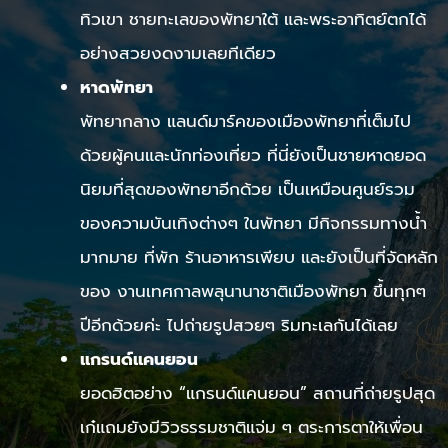
ทิวเขา ชายทะเลของพัทยาใต้ และพระอาทิตย์ตกได้
อย่างสวยงดงามเลยทีเดียว
หาดพัทยา
พัทยากลาง แลนด์มาร์คของเมืองพัทยาที่เต็มไป
ด้วยผู้คนและนักท่องเที่ยว ที่นี่ยังเป็นชายหาดยอด
นิยมที่สุดของพัทยาอีกด้วย เป็นเหมือนศูนย์รวม
ของความบันเทิงต่างๆ ในพัทยา มีกิจกรรมทางน้ำ
มากมาย ที่พัก ร้านอาหารเพียบ และยังเป็นที่จัดหลัก
ของ งานเทศกาลพลุนานาชาติเมืองพัทยา ขึ้นทุกๆ
ปีอีกด้วยค่ะ ไปถ่ายรูปสวยๆ ริมทะเลกันได้เลย
แกรนด์แคนยอน
ยอดฮิตอย่าง “แกรนด์แคนยอน” สถานที่ถ่ายรูปสุด
เก๋แถมยังมีวิวธรรมชาติแจ่ม ๆ ตระการตาให้เพื่อน